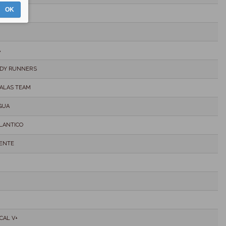
OK
AM
A
DDY RUNNERS
ALAS TEAM
GUA
LANTICO
ENTE
CAL V+