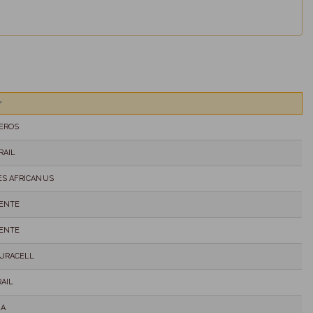
EROS
RAIL
S AFRICANUS
ENTE
ENTE
URACELL
AIL
NA