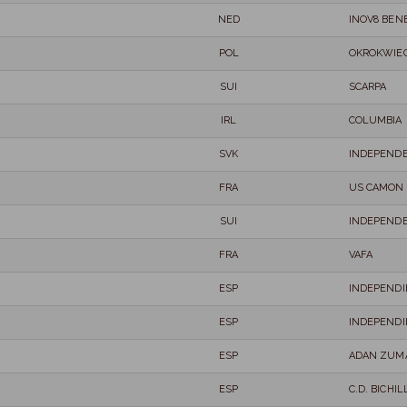
NED
INOV8 BEN
POL
OKROKWIE
SUI
SCARPA
IRL
COLUMBIA
SVK
INDEPEND
FRA
US CAMON
SUI
INDEPEND
FRA
VAFA
ESP
INDEPENDI
ESP
INDEPENDI
ESP
ADAN ZUM
ESP
C.D. BICH