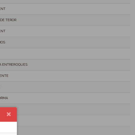
ENT
 DE TEROR
ENT
ROS
DA ENTREROQUES
ENTE
E
ORMA
A/KARPOS
PA
M.T.