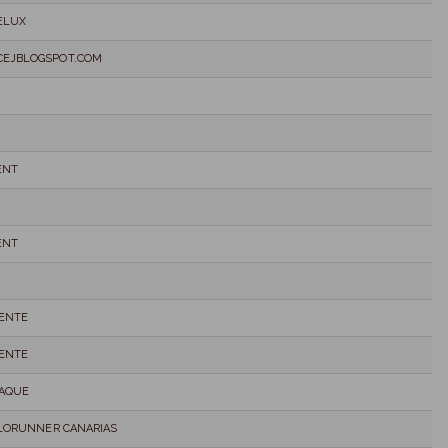
ELUX
CEJBLOGSPOT.COM
ENT
ENT
ENTE
ENTE
AQUE
ILLORUNNER CANARIAS