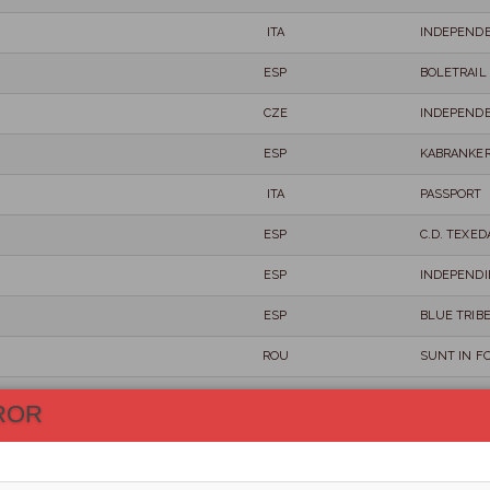
ITA
INDEPEND
ESP
BOLETRAIL
CZE
INDEPEND
ESP
KABRANKE
ITA
PASSPORT
ESP
C.D. TEXE
ESP
INDEPENDI
ESP
BLUE TRIB
ROU
SUNT IN F
ITA
TEAM HOK
ROR
ESP
TEAM SCAR
ESP
GANGUREN 