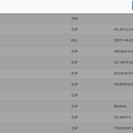
MNE
MONTE TE
RSA
ESP
ATLEFULC
BUL
DIRTY MU
ESP
ARKANA KO
ESP
CD. ARTEVI
ESP
ECOSUB AT
ESP
INDEPENDI
ESP
ESP
BAYANA
ESP
CD ARISTA
ESP
TODOVERTI